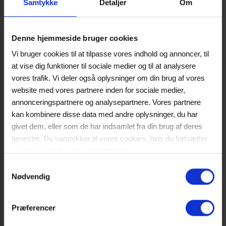
Samtykke
Detaljer
Om
Denne hjemmeside bruger cookies
Vi bruger cookies til at tilpasse vores indhold og annoncer, til
at vise dig funktioner til sociale medier og til at analysere
Contact
vores trafik. Vi deler også oplysninger om din brug af vores
website med vores partnere inden for sociale medier,
KRUUSE UK Ltd
annonceringspartnere og analysepartnere. Vores partnere
Havretoften 4
kan kombinere disse data med andre oplysninger, du har
DK-5550 Langeskov
givet dem, eller som de har indsamlet fra din brug af deres
Denmark
tjenester. Du samtykker til vores cookies, hvis du fortsætter
e-mail: kruuse.uk@kruuse.com
med at anvende vores hjemmeside.
Policies:
Læs mere her
Samtykkevalg
Newsletter terms and conditions
Nødvendig
Privacy and Cookie Policy
Disclaimer
We work with
10 third parties
who may receive and process
Præferencer
your information.
Catalogues