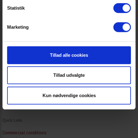
Statistik
TM
KRUUSE X-lifter
KRUUSE Catalogue
KRUUSE Sutures
Marketing
KRUUSE Rehab
KRUUSE Livestock
KRUUSE Dental Solution
Glove Handbook
Tillad alle cookies
Equine Catalogue
Equine Additions
Equine Sutures
Tillad udvalgte
WoundManagement
Pet Guide UK
Urinary Concept
KRUUSE Anaesthesia
Kun nødvendige cookies
Need live support?
Quick Links
Commercial conditions